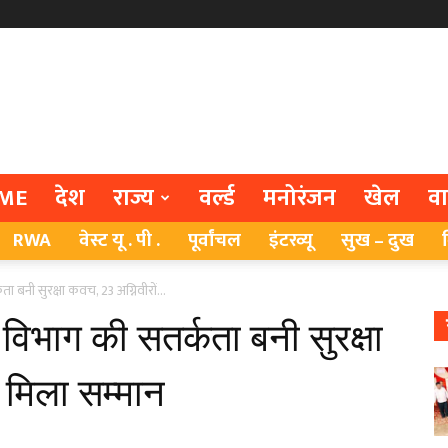
ME
देश
राज्य
वर्ल्ड
मनोरंजन
खेल
व
RWA
वेस्ट यू . पी .
पूर्वांचल
इंटरव्यू
सुख – दुख
ा बनी सुरक्षा कवच, 23 अग्निवीरों...
 विभाग की सतर्कता बनी सुरक्षा
 मिला सम्मान