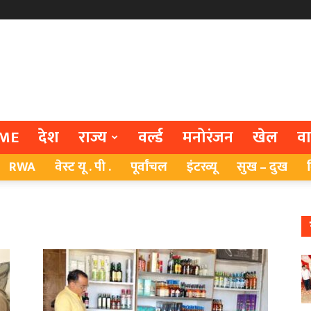
ME
देश
राज्य
वर्ल्ड
मनोरंजन
खेल
व
RWA
वेस्ट यू . पी .
पूर्वांचल
इंटरव्यू
सुख – दुख