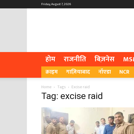
Friday, August 7, 2026
होम
राजनीति
बिज़नेस
MS
क्राइम
गाज़ियाबाद
नॉएडा
NCR
Home
Tags
Excise raid
Tag: excise raid