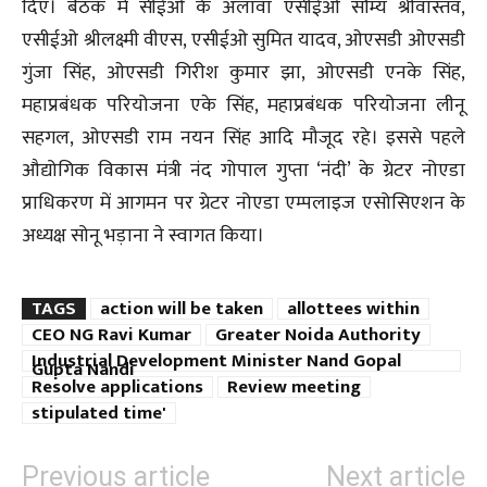
दिए। बैठक में सीईओ के अलावा एसीईओ सौम्य श्रीवास्तव,
एसीईओ श्रीलक्ष्मी वीएस, एसीईओ सुमित यादव, ओएसडी ओएसडी
गुंजा सिंह, ओएसडी गिरीश कुमार झा, ओएसडी एनके सिंह,
महाप्रबंधक परियोजना एके सिंह, महाप्रबंधक परियोजना लीनू
सहगल, ओएसडी राम नयन सिंह आदि मौजूद रहे। इससे पहले
औद्योगिक विकास मंत्री नंद गोपाल गुप्ता ‘नंदी’ के ग्रेटर नोएडा
प्राधिकरण में आगमन पर ग्रेटर नोएडा एम्पलाइज एसोसिएशन के
अध्यक्ष सोनू भड़ाना ने स्वागत किया।
TAGS
action will be taken
allottees within
CEO NG Ravi Kumar
Greater Noida Authority
Industrial Development Minister Nand Gopal
Gupta Nandi
Resolve applications
Review meeting
stipulated time'
Previous article
Next article