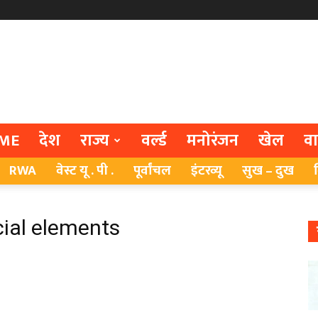
ME
देश
राज्य
वर्ल्ड
मनोरंजन
खेल
व
RWA
वेस्ट यू . पी .
पूर्वांचल
इंटरव्यू
सुख – दुख
cial elements