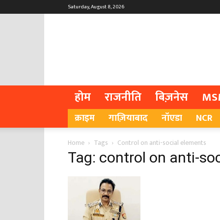
Saturday, August 8, 2026
होम
राजनीति
बिज़नेस
MS
क्राइम
गाज़ियाबाद
नॉएडा
NCR
Home
Tags
Control on anti-social elements
Tag: control on anti-so