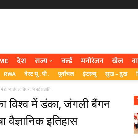
ME
देश
राज्य
वर्ल्ड
मनोरंजन
खेल
व
RWA
वेस्ट यू . पी .
पूर्वांचल
इंटरव्यू
सुख – दुख
में डंका, जंगली बैंगन की नई प्रजाति...
 विश्व में डंका, जंगली बैंगन
ा वैज्ञानिक इतिहास