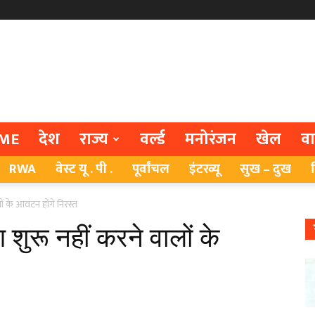
ME
देश
राज्य
वर्ल्ड
मनोरंजन
खेल
व
RWA
वेस्ट यू . पी .
पूर्वांचल
इंटरव्यू
सुख – दुख
लों के आवंटन होंगे निरस्त
माण शुरू नहीं करने वालों के