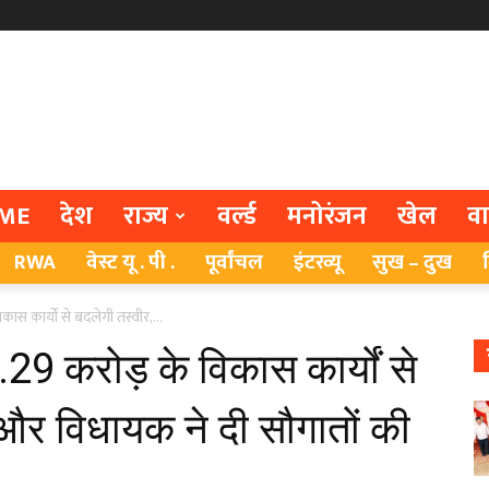
ME
देश
राज्य
वर्ल्ड
मनोरंजन
खेल
व
RWA
वेस्ट यू . पी .
पूर्वांचल
इंटरव्यू
सुख – दुख
स कार्यों से बदलेगी तस्वीर,...
29 करोड़ के विकास कार्यों से
 और विधायक ने दी सौगातों की