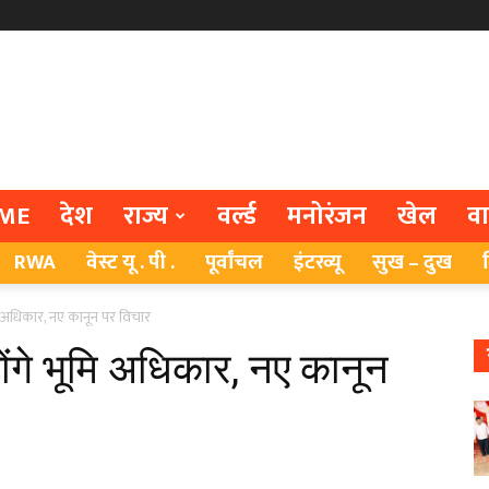
ME
देश
राज्य
वर्ल्ड
मनोरंजन
खेल
व
RWA
वेस्ट यू . पी .
पूर्वांचल
इंटरव्यू
सुख – दुख
मि अधिकार, नए कानून पर विचार
होंगे भूमि अधिकार, नए कानून