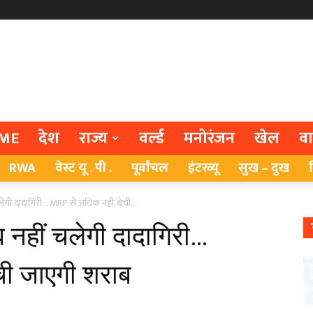
ME
देश
राज्य
वर्ल्ड
मनोरंजन
खेल
व
RWA
वेस्ट यू . पी .
पूर्वांचल
इंटरव्यू
सुख – दुख
लेगी दादागिरी… MRP से अधिक नहीं बेची...
 नहीं चलेगी दादागिरी…
ची जाएगी शराब