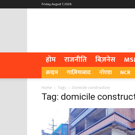
Friday, August 7, 2026
होम
राजनीति
बिज़नेस
MS
क्राइम
गाज़ियाबाद
नॉएडा
NCR
Home
Tags
Domicile construction
Tag: domicile construc