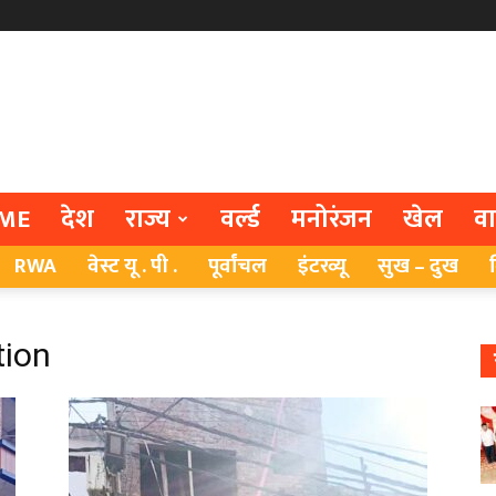
ME
देश
राज्य
वर्ल्ड
मनोरंजन
खेल
व
RWA
वेस्ट यू . पी .
पूर्वांचल
इंटरव्यू
सुख – दुख
tion